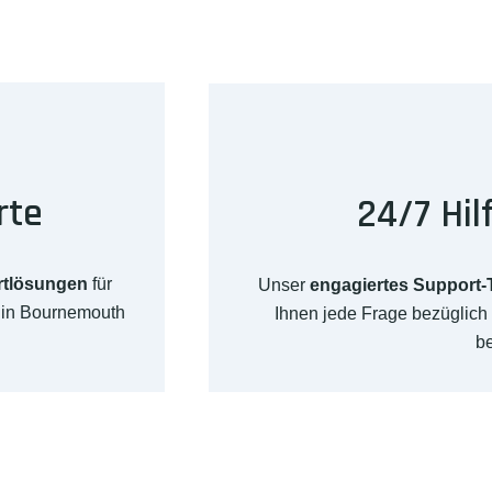
rte
24/7 Hil
rtlösungen
für
Unser
engagiertes Support
t in Bournemouth
Ihnen jede Frage bezüglic
b