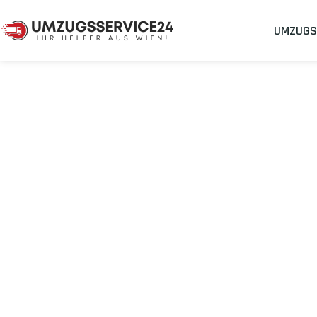
UMZUGS
Umzugsunternehmen
Umzug Wien Bournemouth
Umzug von Wi
Planen Sie Ihren Umzug Wien Bournemouth
stressfrei und ko
Sichern Sie sich jetzt einen
sorgenfreien Umzug in Wien
mit 