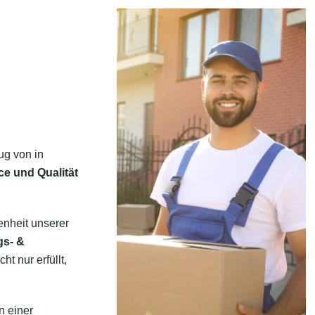
ug von in
ce und Qualität
enheit unserer
gs- &
t nur erfüllt,
n einer