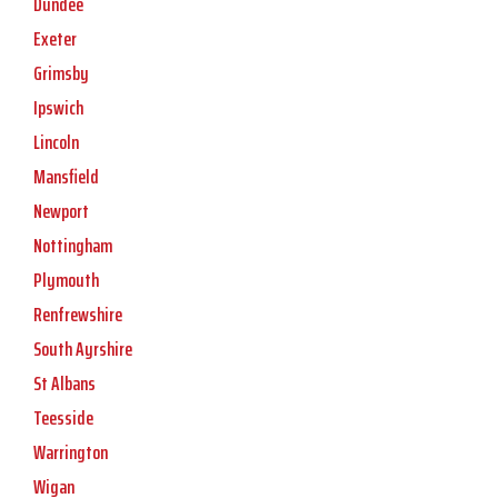
Dundee
Exeter
Grimsby
Ipswich
Lincoln
Mansfield
Newport
Nottingham
Plymouth
Renfrewshire
South Ayrshire
St Albans
Teesside
Warrington
Wigan