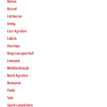
Bolton
Bristol
Colchester
Derby
East Ayrshire
Falkirk
Hastings
Kingston upon Hull
Liverpool
Middlesbrough
North Ayrshire
Nuneaton
Poole
Sale
South Lanarkshire