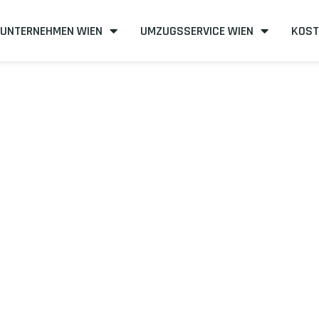
UNTERNEHMEN WIEN
UMZUGSSERVICE WIEN
KOST
n nach Highla
effizient
mit uns – Wir sind Ihr verlässlicher Partner in Wien!
unserer Best-Preis-Garantie: