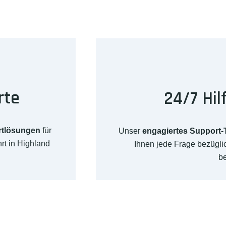
rte
24/7 Hil
rtlösungen
für
Unser
engagiertes Support
rt in Highland
Ihnen jede Frage bezügl
b