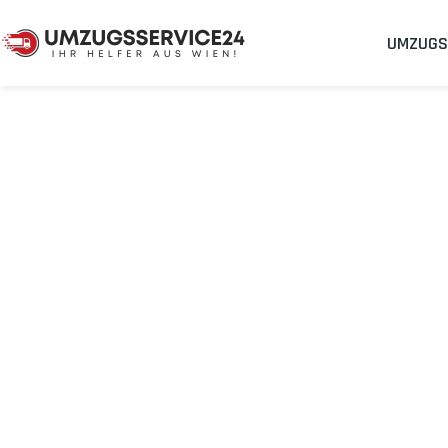
UMZUGS
Umzugsunternehmen
Umzug Wien Highland
Umzug von Wie
Planen Sie Ihren Umzug Wien Highland
stressfrei und kosten
Sichern Sie sich jetzt einen
sorgenfreien Umzug in Wien
mit 