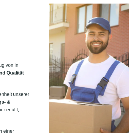
ug von in
nd Qualität
enheit unserer
gs- &
r erfüllt,
n einer