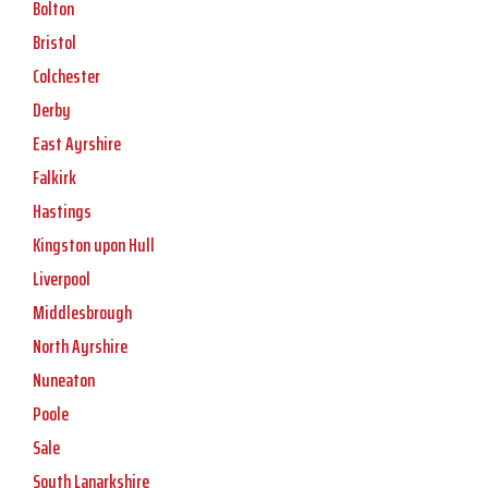
Bolton
Bristol
Colchester
Derby
East Ayrshire
Falkirk
Hastings
Kingston upon Hull
Liverpool
Middlesbrough
North Ayrshire
Nuneaton
Poole
Sale
South Lanarkshire