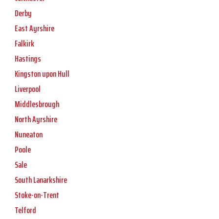
Derby
East Ayrshire
Falkirk
Hastings
Kingston upon Hull
Liverpool
Middlesbrough
North Ayrshire
Nuneaton
Poole
Sale
South Lanarkshire
Stoke-on-Trent
Telford