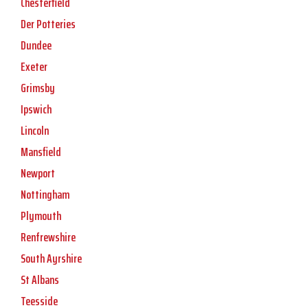
Chesterfield
Der Potteries
Dundee
Exeter
Grimsby
Ipswich
Lincoln
Mansfield
Newport
Nottingham
Plymouth
Renfrewshire
South Ayrshire
St Albans
Teesside