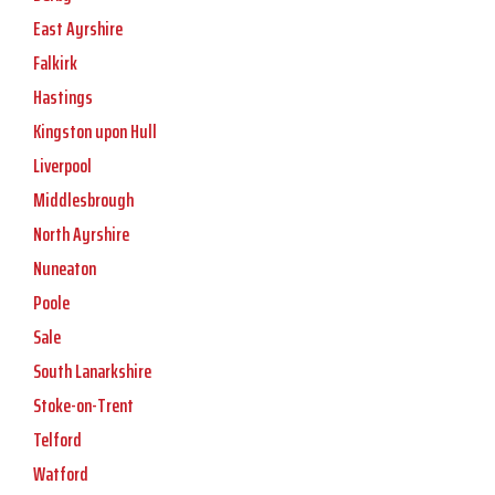
East Ayrshire
Falkirk
Hastings
Kingston upon Hull
Liverpool
Middlesbrough
North Ayrshire
Nuneaton
Poole
Sale
South Lanarkshire
Stoke-on-Trent
Telford
Watford