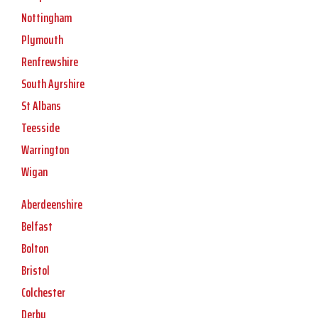
Nottingham
Plymouth
Renfrewshire
South Ayrshire
St Albans
Teesside
Warrington
Wigan
Aberdeenshire
Belfast
Bolton
Bristol
Colchester
Derby