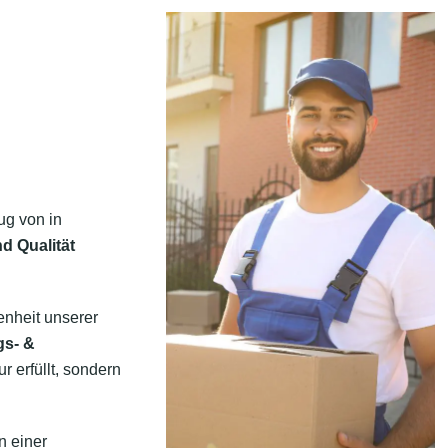
ug von in
d Qualität
enheit unserer
gs- &
r erfüllt, sondern
n einer