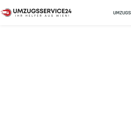
UMZUGS
Umzugsunternehmen
Umzug Wien Newport
Umzug von Wie
Planen Sie Ihren Umzug Wien Newport
stressfrei und kostene
Sichern Sie sich jetzt einen
sorgenfreien Umzug in Wien
mit 