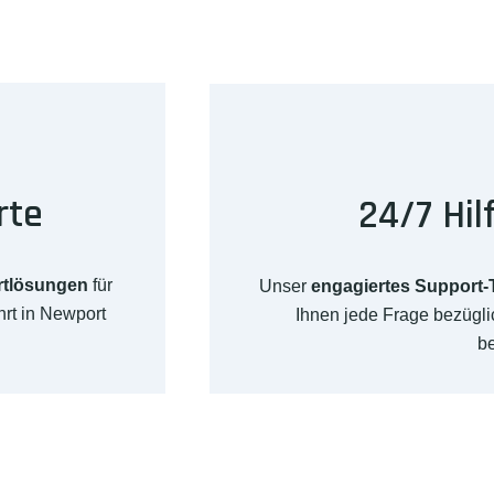
rte
24/7 Hil
rtlösungen
für
Unser
engagiertes Support
rt in Newport
Ihnen jede Frage bezügl
b