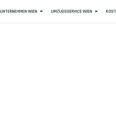
UNTERNEHMEN WIEN
UMZUGSSERVICE WIEN
KOST
n nach Newpor
ffizient
mit uns – Wir sind Ihr verlässlicher Partner in Wien!
unserer Best-Preis-Garantie: