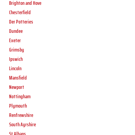
Brighton and Hove
Chesterfield
Der Potteries
Dundee
Exeter
Grimsby
Ipswich
Lincoln
Mansfield
Newport
Nottingham
Plymouth
Renfrewshire
South Ayrshire
St Albans