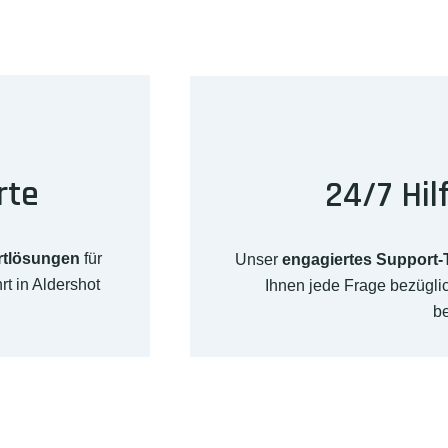
rte
24/7 Hil
rtlösungen
für
Unser
engagiertes Support
t in Aldershot
Ihnen jede Frage bezügli
b