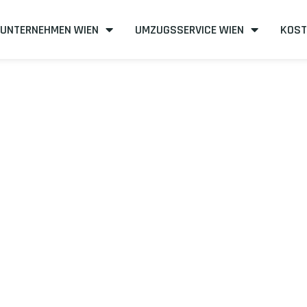
UNTERNEHMEN WIEN
UMZUGSSERVICE WIEN
KOST
n nach Aldersh
effizient
mit uns – Wir sind Ihr verlässlicher Partner in Wien!
unserer Best-Preis-Garantie: