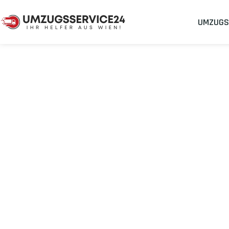
UMZUGS
Umzugsunternehmen
Umzug Wien Aldershot
Umzug von Wie
Planen Sie Ihren Umzug Wien Aldershot
stressfrei und kosten
Sichern Sie sich jetzt einen
sorgenfreien Umzug in Wien
mit 