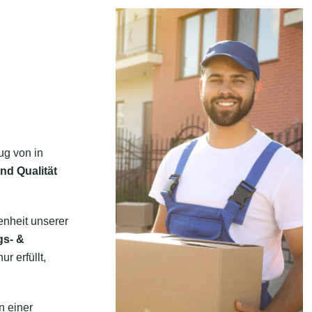
ug von in
nd Qualität
enheit unserer
gs- &
r erfüllt,
n einer