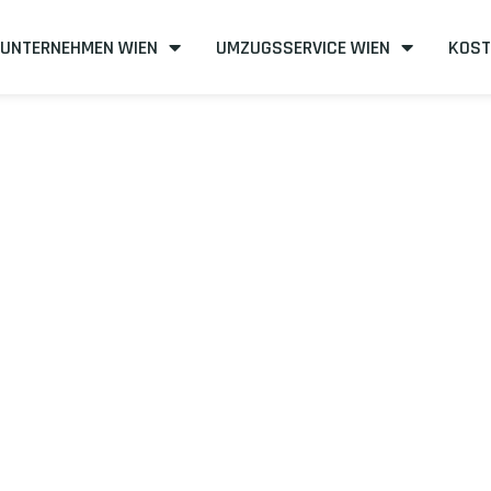
UNTERNEHMEN WIEN
UMZUGSSERVICE WIEN
KOST
n nach West Yo
osteneffizient
mit uns – Wir sind Ihr verlässlicher Partner in Wi
unserer Best-Preis-Garantie: