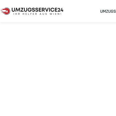
UMZUGS
Umzugsunternehmen
Umzug Wien West Yorkshire
Umzug von Wie
Planen Sie Ihren Umzug Wien West Yorkshire
stressfrei und k
Sichern Sie sich jetzt einen
sorgenfreien Umzug in Wien
mit 