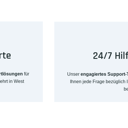
rte
24/7 Hil
rtlösungen
für
Unser
engagiertes Support
ehrt in West
Ihnen jede Frage bezüglich
b