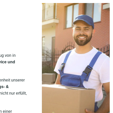
ug von in
vice und
enheit unserer
gs- &
cht nur erfüllt,
n einer