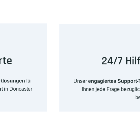
rte
24/7 Hil
rtlösungen
für
Unser
engagiertes Support
t in Doncaster
Ihnen jede Frage bezügli
b