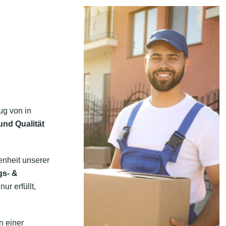
ug von in
und Qualität
enheit unserer
gs- &
ur erfüllt,
n einer