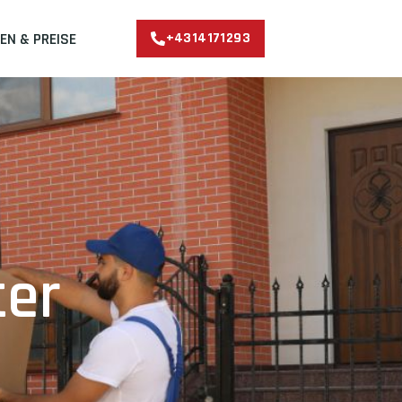
EN & PREISE
+4314171293
ter