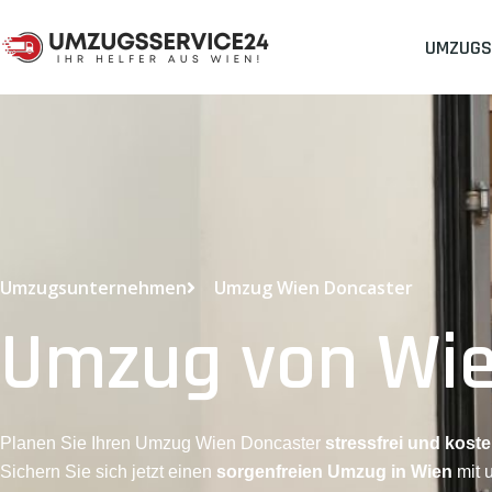
UMZUGS
Umzugsunternehmen
Umzug Wien Doncaster
Umzug von Wie
Planen Sie Ihren Umzug Wien Doncaster
stressfrei und koste
Sichern Sie sich jetzt einen
sorgenfreien Umzug in Wien
mit 