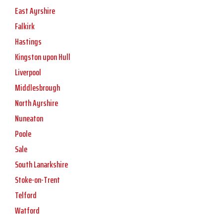
East Ayrshire
Falkirk
Hastings
Kingston upon Hull
Liverpool
Middlesbrough
North Ayrshire
Nuneaton
Poole
Sale
South Lanarkshire
Stoke-on-Trent
Telford
Watford