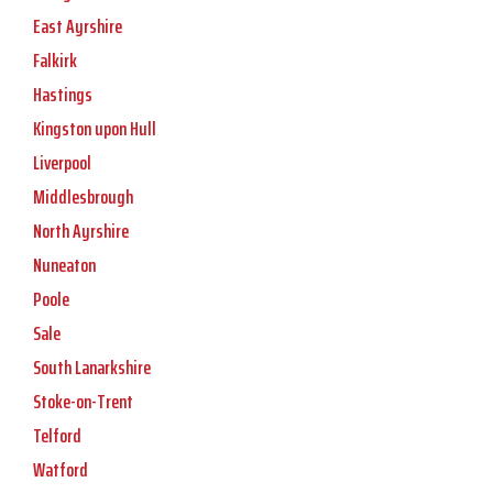
East Ayrshire
Falkirk
Hastings
Kingston upon Hull
Liverpool
Middlesbrough
North Ayrshire
Nuneaton
Poole
Sale
South Lanarkshire
Stoke-on-Trent
Telford
Watford