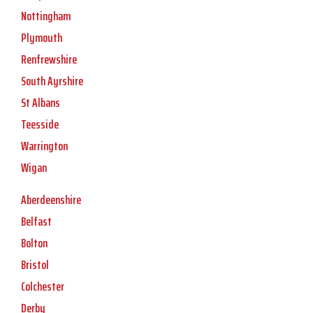
Nottingham
Plymouth
Renfrewshire
South Ayrshire
St Albans
Teesside
Warrington
Wigan
Aberdeenshire
Belfast
Bolton
Bristol
Colchester
Derby