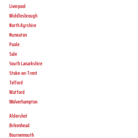
Liverpool
Middlesbrough
North Ayrshire
Nuneaton
Poole
Sale
South Lanarkshire
Stoke-on-Trent
Telford
Watford
Wolverhampton
Aldershot
Birkenhead
Bournemouth