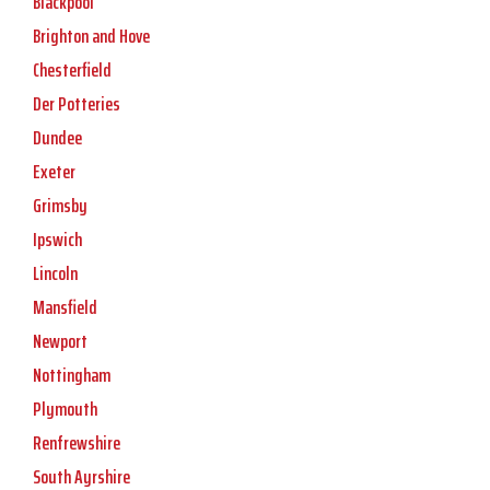
Blackpool
Brighton and Hove
Chesterfield
Der Potteries
Dundee
Exeter
Grimsby
Ipswich
Lincoln
Mansfield
Newport
Nottingham
Plymouth
Renfrewshire
South Ayrshire